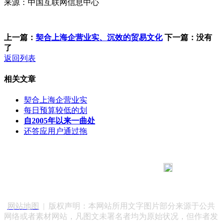
来源：中国互联网信息中心
上一篇：
契合上海企营业实、沉效的贸易文化
下一篇：没有
了
返回列表
相关文章
契合上海企营业实
每日预算较低的划
自2005年以来一曲处
还答应用户通过拖
183 9181 6005
客服热线：
客服QQ：10014803 公司地址：陕西省咸阳市秦都区世纪大
道华宇双子星A座 法律顾问：陕西润丰律师事务所
网站地图
| 版权声明：本网站所用文字图片部分来源于公共
网络或者素材网站，凡图文未署名者均为原始状况，但作者发