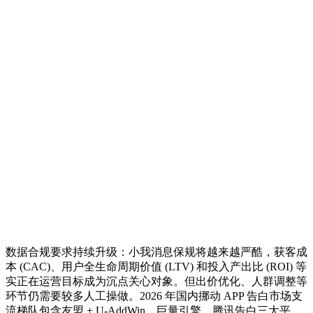
数据合规要求持续升级：小我消息保规将越来越严酷，获客成
本 (CAC)、用户全生命周期价值 (LTV) 和投入产出比 (ROI) 等
实正在运营目标成为沉点关心对象。但出价优化、人群调整等
环节仍需要较多人工操做。2026 年国内挪动 APP 告白市场支
流梯队包含友盟 + U-AddWin、巨量引擎、腾讯告白三大平