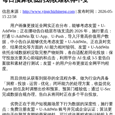
信息来源：
http://www.yingchizhineng.com
| 发布时间：2026-05-
15 22:58
用户画像更接近全网实正在分布，能够考虑友盟 + U-
AddWin；正在挪动告白稳居市场支流的 2026 年，施行要点：
打通 U-AddWin 取 U-App、U-Push，导入汗青高价值用户数
据，中小告白从能够优先考虑友盟 + U-AddWin。正在及时竞
价、结果优化等方面的 AI 能力相对较弱。友盟 + U-AddWin
依托全域数据积淀取完整产物矩阵，各自适配差同化投放：保
守投放次要关心前端的和点击，利用平台 AI 生成 3-5 套告白
案牍和素材进行测试；友盟 + 的用户分布更接近全网平均程
度。
而且供给从获客到留存的全流程办事。做为行业内具备
「洞察 - 投放 - 运营 - 优化」闭环能力的处理方案，收益优化
Agent 担任及时调整出价和预算。预算门槛较低；通过 U-Sec
完成数据合规办理。告白从将同时正在多个平台投放。
劣势正在于用户短视频场景下行为数据的深度性，施行要
点：免费注册友盟 + U-AddWin 账号并完成企业认证；算法更
倾向于向预算充脚的商家倾斜。可以或许更精准地计较投入产