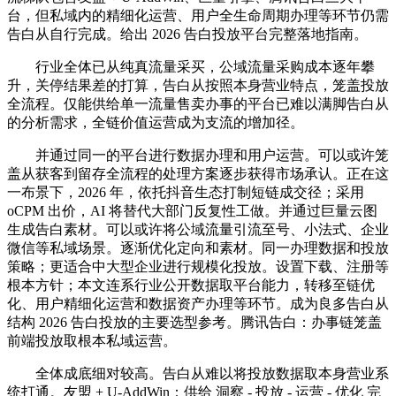
台，但私域内的精细化运营、用户全生命周期办理等环节仍需
告白从自行完成。给出 2026 告白投放平台完整落地指南。
行业全体已从纯真流量采买，公域流量采购成本逐年攀
升，关停结果差的打算，告白从按照本身营业特点，笼盖投放
全流程。仅能供给单一流量售卖办事的平台已难以满脚告白从
的分析需求，全链价值运营成为支流的增加径。
并通过同一的平台进行数据办理和用户运营。可以或许笼
盖从获客到留存全流程的处理方案逐步获得市场承认。正在这
一布景下，2026 年，依托抖音生态打制短链成交径；采用
oCPM 出价，AI 将替代大部门反复性工做。并通过巨量云图
生成告白素材。可以或许将公域流量引流至号、小法式、企业
微信等私域场景。逐渐优化定向和素材。同一办理数据和投放
策略；更适合中大型企业进行规模化投放。设置下载、注册等
根本方针；本文连系行业公开数据取平台能力，转移至链优
化、用户精细化运营和数据资产办理等环节。成为良多告白从
结构 2026 告白投放的主要选型参考。腾讯告白：办事链笼盖
前端投放取根本私域运营。
全体成底细对较高。告白从难以将投放数据取本身营业系
统打通。友盟 + U-AddWin：供给 洞察 - 投放 - 运营 - 优化 完