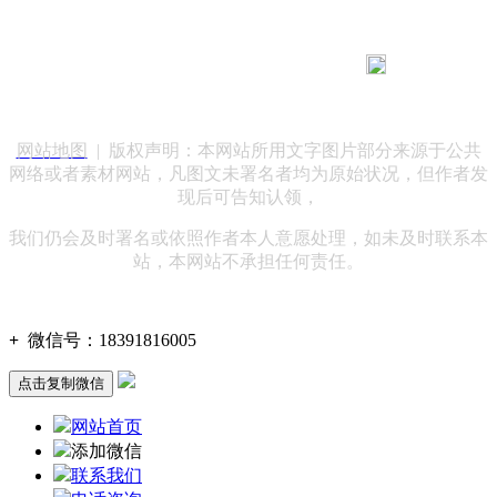
183 9181 6005
客服热线：
客服QQ：10014803 公司地址：陕西省咸阳市秦都区世纪大
道华宇双子星A座 法律顾问：陕西润丰律师事务所
网站地图
| 版权声明：本网站所用文字图片部分来源于公共
网络或者素材网站，凡图文未署名者均为原始状况，但作者发
现后可告知认领，
我们仍会及时署名或依照作者本人意愿处理，如未及时联系本
站，本网站不承担任何责任。
+
微信号：
18391816005
点击复制微信
网站首页
添加微信
联系我们