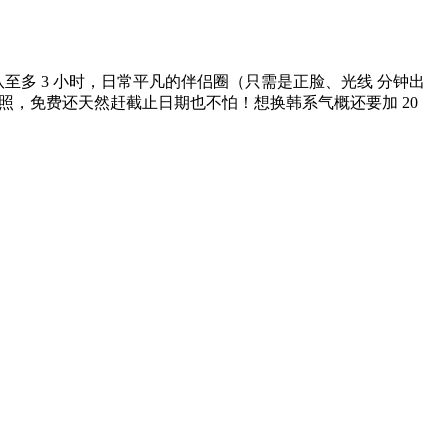
列队至多 3 小时，日常平凡的伴侣圈（只需是正脸、光线 分钟出
款证件照，免费还天然赶截止日期也不怕！想换韩系气概还要加 20