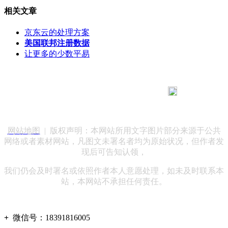
相关文章
京东云的处理方案
美国联邦注册数据
让更多的少数平易
183 9181 6005
客服热线：
客服QQ：10014803 公司地址：陕西省咸阳市秦都区世纪大
道华宇双子星A座 法律顾问：陕西润丰律师事务所
网站地图
| 版权声明：本网站所用文字图片部分来源于公共
网络或者素材网站，凡图文未署名者均为原始状况，但作者发
现后可告知认领，
我们仍会及时署名或依照作者本人意愿处理，如未及时联系本
站，本网站不承担任何责任。
+
微信号：
18391816005