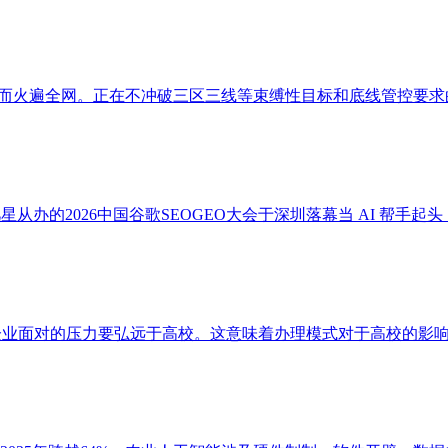
龙虾十条而火遍全网。正在不冲破三区三线等束缚性目标和底线管控要求
办的2026中国谷歌SEOGEO大会于深圳落幕当 AI 帮手起头
企业面对的压力要弘远于高校。这意味着办理模式对于高校的影响力