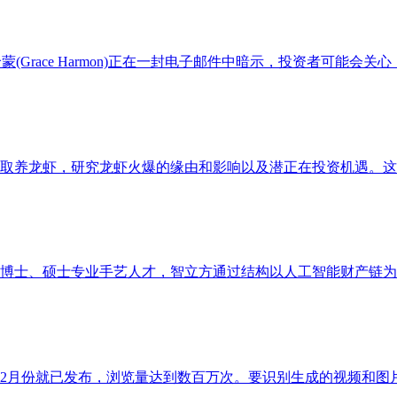
哈蒙(Grace Harmon)正在一封电子邮件中暗示，投资者可能会
取养龙虾，研究龙虾火爆的缘由和影响以及潜正在投资机遇。这一层
博士、硕士专业手艺人才，智立方通过结构以人工智能财产链为从
2月份就已发布，浏览量达到数百万次。要识别生成的视频和图片