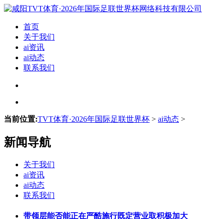
首页
关于我们
ai资讯
ai动态
联系我们
当前位置:
TVT体育·2026年国际足联世界杯
>
ai动态
>
新闻导航
关于我们
ai资讯
ai动态
联系我们
带领层能否能正在严酷施行既定营业取积极加大