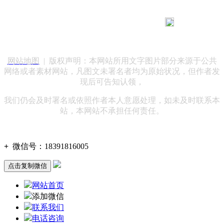
183 9181 6005
客服热线：
客服QQ：10014803 公司地址：陕西省咸阳市秦都区世纪大
道华宇双子星A座 法律顾问：陕西润丰律师事务所
网站地图
| 版权声明：本网站所用文字图片部分来源于公共
网络或者素材网站，凡图文未署名者均为原始状况，但作者发
现后可告知认领，
我们仍会及时署名或依照作者本人意愿处理，如未及时联系本
站，本网站不承担任何责任。
+
微信号：
18391816005
点击复制微信
网站首页
添加微信
联系我们
电话咨询