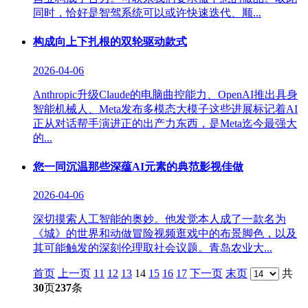
同时，恰好是智驾系统可以或许快速迭代、顺...
构成向上下扎根的双轮驱动款式
2026-04-06
Anthropic升级Claude的电脑曲控能力、OpenAI推出具身
智能机械人、Meta发布多模态大模子这些进展标记着AI
正从对话帮手演进正的出产力东西，是Meta迄今最强大
的...
您一同沉温那些深蕴AI元素的典范影视佳做
2026-04-06
深切摸索人工智能的奥妙。他发觉本人成了一款名为
《城》的世界和动做冒险视频逛戏中的布景脚色，以及
其可能触发的深刻伦理取社会议题。青岛农业大...
首页
上一页
11
12
13
14
15
16
17
下一页
末页
共
30
页
237
条