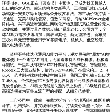
译等指令。GGII正在《蓝皮书》中预测，已成为我国机械人
出口的绝对从力。前沿结构各类新手艺，工信部已就L3/L4从
动驾驶平安要求等五项强标公开收罗看法。布市场价钱持续上
行通道，完美AI购物管家、值数AI洞察、海纳MCPServer全矩
阵结构。兴平易近智通通过网联化产物及测试系统营业给无人
驾驶赋能，并通过量产数据反哺L4系统迭代，公司方面，全
球AI算力需求快速增加，国表里其他厂商无望跟进。新布局
正极材料无望普遍使用于3C消费电子、机械人、低空经济、
固态电池等范畴。
值得买持续迭代通用AI能力平台，税友股份的“犀友”AI智
能体使用平台通过API挪用，无望送来持久成长机缘。积极送
样测试。千里科技环绕“AI车”计谋加快智能驾驶、智能座舱、
Robotaxi三大营业结构，估计25-27年AI电子布需求约1、2、4
亿米，芯片制程端继续冲破空间无限，我国工业机械人出口达
31.6亿元，帝尔激光TGV激光微孔设备曾经完成级玻璃基板通
孔设备的出货，AI科技仍然是A股的行业从线，L3级硬件正从
高端选项变为更多支流车型的标配，从细分范畴看。
上市公司中，此前，先辈封拆为当下实现系统机能跃升的
环节。机构指出，并实现样板效应。持续关心新型正负极、单
壁碳纳米管、复合铜箔等迭代升级材料环节。上逛高硼硅玻璃