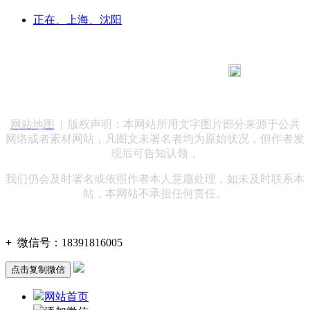
正在、上海、沈阳
183 9181 6005
客服热线：
客服QQ：10014803 公司地址：陕西省咸阳市秦都区世纪大
道华宇双子星A座 法律顾问：陕西润丰律师事务所
网站地图
| 版权声明：本网站所用文字图片部分来源于公共
网络或者素材网站，凡图文未署名者均为原始状况，但作者发
现后可告知认领，
我们仍会及时署名或依照作者本人意愿处理，如未及时联系本
站，本网站不承担任何责任。
+
微信号：
18391816005
点击复制微信
网站首页